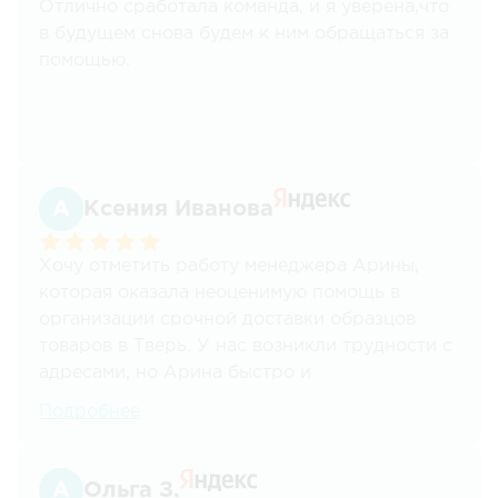
Отлично сработала команда, и я уверена,что
в будущем снова будем к ним обращаться за
помощью.
Ксения Иванова
Хочу отметить работу менеджера Арины,
которая оказала неоценимую помощь в
организации срочной доставки образцов
товаров в Тверь. У нас возникли трудности с
адресами, но Арина быстро и
профессионально справилась с ситуацией.
Подробнее
Доставка была осуществлена даже быстрее,
чем мы ожидали. Приятно сотрудничать с
такими квалифицированными специалистами.
Ольга З.