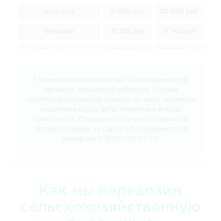
Белгород
12 000 руб.
20 000 руб.
30
Белорецк
25 308 руб.
37 962 руб.
5
Биробиджан
143 406 руб.
215 109 руб.
28
Благовещенск
136 530 руб.
204 795 руб.
27
* Цены ориентировочные. Предложение не
является публичной офертой. Точная
Братск
83 790 руб.
125 685 руб.
16
стоимость перевозки зависит от веса, объема и
характера груза, даты перевозки и вида
Брянск
12 942 руб.
20 000 руб.
30
транспорта. Для расчета точной стоимости
оставьте заявку на сайте или позвоните по
Великий Новгород
21 618 руб.
32 427 руб.
4
телефону
8 800 500 87 09
.
Владивосток
160 308 руб.
240 462 руб.
32
Владимир
12 000 руб.
20 000 руб.
30
Как мы перевозим
Волгоград
12 000 руб.
20 000 руб.
30
сельскохозяйственную
Вологду
19 368 руб.
29 052 руб.
3