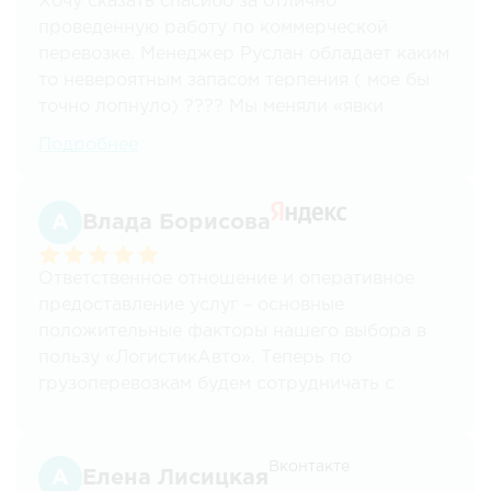
Хочу сказать спасибо за отлично
проведенную работу по коммерческой
перевозке. Менеджер Руслан обладает каким
то невероятным запасом терпения ( мое бы
точно лопнуло) ???? Мы меняли «явки
-пароли» по техническим причинам и тем не
Подробнее
менее все было проведено и быстро
профессионально и качественно.
Рекомендую.
Влада Борисова
Ответственное отношение и оперативное
предоставление услуг – основные
положительные факторы нашего выбора в
пользу «ЛогистикАвто». Теперь по
грузоперевозкам будем сотрудничать с
данными специалистами.
Вконтакте
Елена Лисицкая