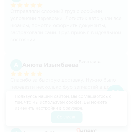
Отправляли сложный груз с особыми
условиями перевозки. Логистик авто учли все
нюансы, помогли оформить документы,
застраховали сами. Груз прибыл в идеальном
состоянии.
Вконтакте
Анюта Изымбаева
Спасибо за быструю доставку. Нужно было
перевезти несколько фур запчастей в другой
регион. Все прошло быстро и слаженно, без
Пользуясь нашим сайтом, Вы соглашаетесь с
сбоев и задержек. Отличная работа без
тем, что мы используем cookies. Вы можете
нареканий, будем обращаться снова.
изменить настройки в браузере.
Согласен