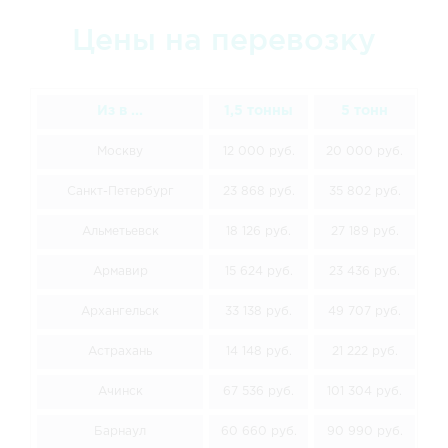
Цены на перевозку
Из в ...
1,5 тонны
5 тонн
Москву
12 000 руб.
20 000 руб.
30
Санкт-Петербург
23 868 руб.
35 802 руб.
4
Альметьевск
18 126 руб.
27 189 руб.
3
Армавир
15 624 руб.
23 436 руб.
3
Архангельск
33 138 руб.
49 707 руб.
6
Астрахань
14 148 руб.
21 222 руб.
30
Ачинск
67 536 руб.
101 304 руб.
13
Барнаул
60 660 руб.
90 990 руб.
12