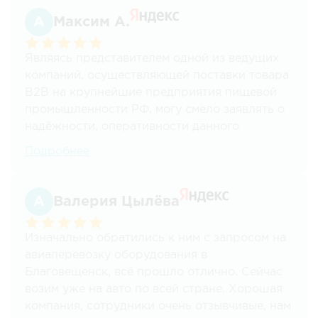
Максим А.
Являясь представителем одной из ведущих
компаний, осуществляющей поставки товара
В2В на крупнейшие предприятия пищевой
промышленности РФ, могу смело заявлять о
надёжности, оперативности данного
перевозчика.
Подробнее
С данной компанией осуществляем
грузоперевозки уже более 7 лет по всем
Валерия Цылёва
направлениям из Москвы в другие регионы,
разным тоннажем, начиная от 100кг и
Изначально обратились к ним с запросом на
заканчивая 20ти тонными фурами, а также
авиаперевозку оборудования в
различным видом продукции ( в основном
Благовещенск, всё прошло отлично. Сейчас
жидкость). Учитывая особенность нашей
возим уже на авто по всей стране. Хорошая
продукции все сроки поставки соблюдаются
компания, сотрудники очень отзывчивые, нам
на 100%, и ни разу не было каких либо