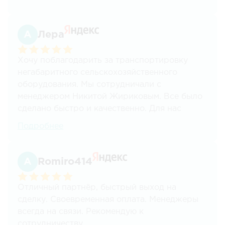
всё нравится.
"неприятностей".
Отдельная благодарность с самого начала
Лера
сотрудничества, Кириллу Короткову.
Хочу поблагодарить за транспортировку
Всем рекомендуем!!!
негабаритного сельскохозяйственного
оборудования. Мы сотрудничали с
менеджером Никитой Жириковым. Все было
сделано быстро и качественно. Для нас
важным преимуществом стало наличие
Подробнее
работы с НДС.
Romiro414
Отличный партнёр, быстрый выход на
сделку. Своевременная оплата. Менеджеры
всегда на связи. Рекомендую к
сотрудничеству.